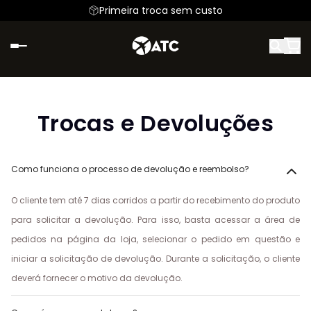
Parcele em até 6x sem juros
Primeira troca sem custo
Trocas e Devoluções
Como funciona o processo de devolução e reembolso?
O cliente tem até 7 dias corridos a partir do recebimento do produto
para solicitar a devolução. Para isso, basta acessar a área de
pedidos na página da loja, selecionar o pedido em questão e
iniciar a solicitação de devolução. Durante a solicitação, o cliente
deverá fornecer o motivo da devolução.