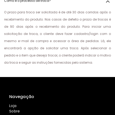
Como é o processo de troca?
O prazo para troca ser solicitada é de até 30 dias corridos após o
recebimento do produto. Nos casos de defeito o prazo de trocas é
de 90 dias após o recebimento do produto. Para iniciar uma
solicitação de troca, o cliente deve fazer cadastro/login com o
mesmo e-mail de compra e acessar a área de pedidos. Lá, ele
encontrará a opção de solicitar uma troca. Após selecionar o
pedido e o item que deseja trocar, o cliente poderá indicar o motivo
da troca e seguir as instruções fornecidas pelo sistema.
Navegação
Loja
Sobre