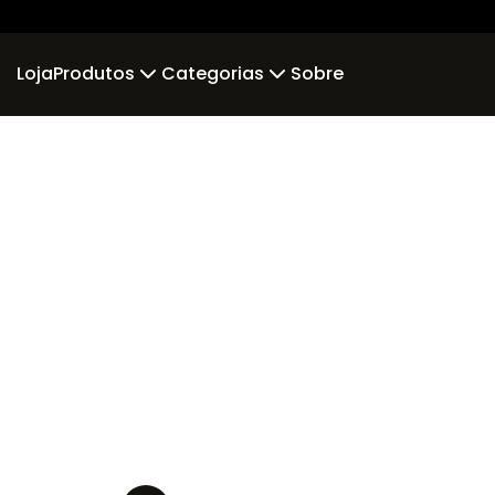
Loja
Produtos
Categorias
Sobre
Camiseta
Piloto
Comissár
Camiseta Algodão Peruano
incompleto
Br