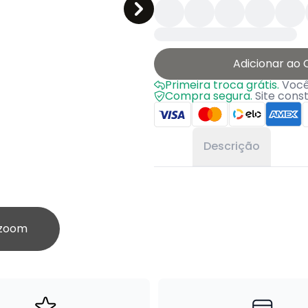
Adicionar ao 
Primeira troca grátis.
Você 
Compra segura.
Site cons
Descrição
 zoom