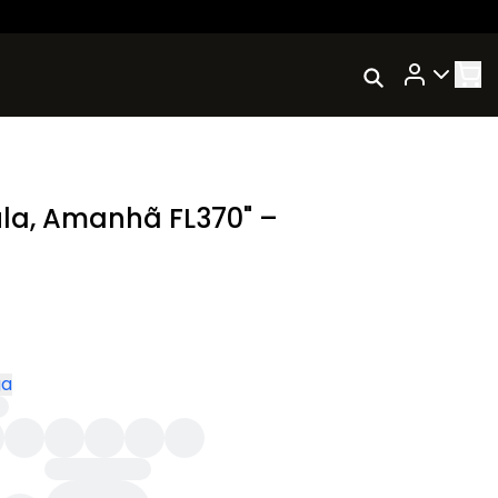
Rastrear Meu
Pedido
Trocar Meu Pedido
Avaliar Meu Pedido
la, Amanhã FL370" –
Entrar | Cadastrar
ga