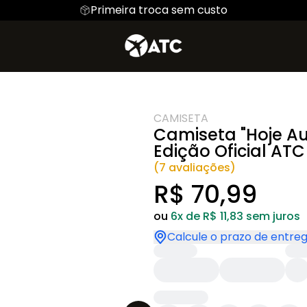
Primeira troca sem custo
io de Voo
Hoodie Moletom
Linha Oficial ATC
Suéter Moletom
Mecânico
istow
CAMISETA
Camiseta "Hoje Au
Edição Oficial ATC
(7 avaliações)
R$ 70,99
ou
6x de R$ 11,83 sem juros
Calcule o prazo de entre