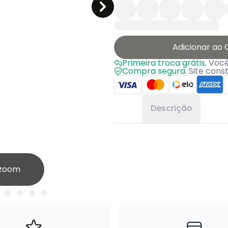
Adicionar ao 
Primeira troca grátis.
Você 
Compra segura.
Site cons
Descrição
 zoom