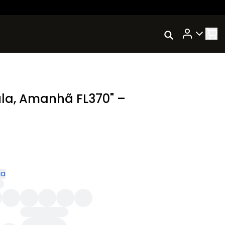
Rastrear Meu
Pedido
Trocar Meu Pedido
Avaliar Meu Pedido
la, Amanhã FL370" –
Entrar | Cadastrar
ga