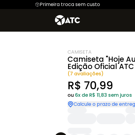
Primeira troca sem custo
io de Voo
Hoodie Moletom
Linha Oficial ATC
Suéter Moletom
Mecânico
istow
CAMISETA
Camiseta "Hoje Au
Edição Oficial ATC
(7 avaliações)
R$ 70,99
ou
6x de R$ 11,83 sem juros
Calcule o prazo de entre