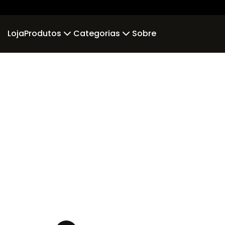
Loja
Produtos
Categorias
Sobre
Camiseta
Piloto
Comissár
Camiseta Algodão Peruano
incompleto
Br