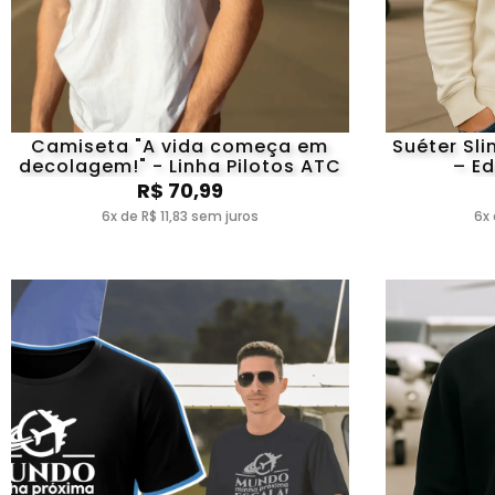
Camiseta "A vida começa em
Suéter Sli
decolagem!" - Linha Pilotos ATC
– Ed
R$ 70,99
6x de R$ 11,83 sem juros
6x 