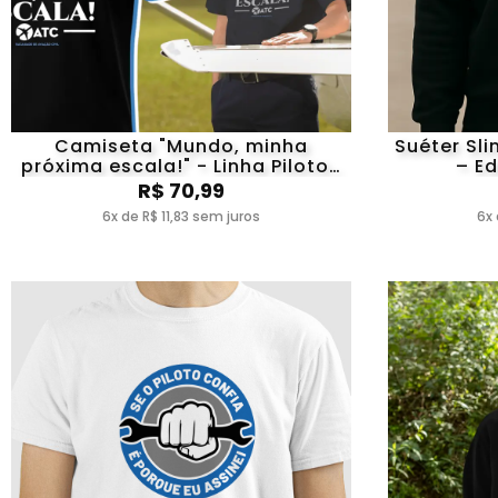
Camiseta "Mundo, minha
Suéter Sli
próxima escala!" - Linha Pilotos
– Ed
ATC
R$ 70,99
6x de R$ 11,83 sem juros
6x 