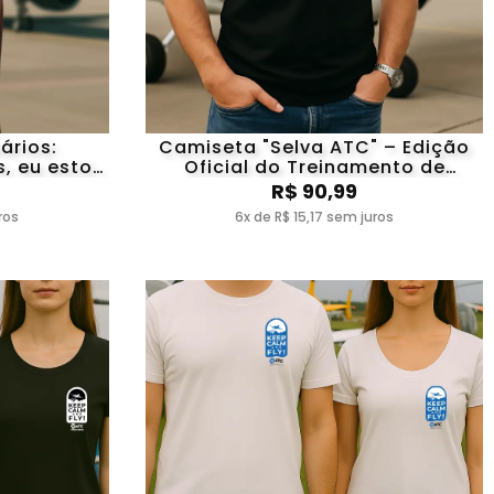
ários:
Camiseta "Selva ATC" – Edição
, eu estou
Oficial do Treinamento de
!"
Sobrevivência
R$ 90,99
ros
6x de R$ 15,17 sem juros