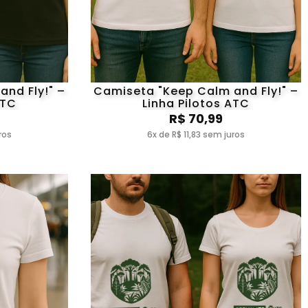
nd Fly!" –
Camiseta "Keep Calm and Fly!" –
ATC
Linha Pilotos ATC
R$ 70,99
ros
6x de R$ 11,83 sem juros