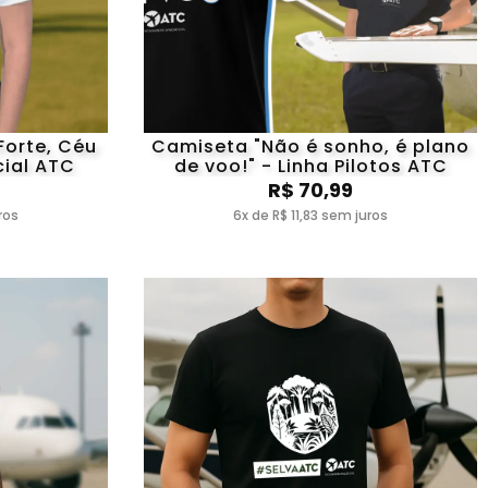
Forte, Céu
Camiseta "Não é sonho, é plano
cial ATC
de voo!" - Linha Pilotos ATC
R$ 70,99
ros
6x de R$ 11,83 sem juros