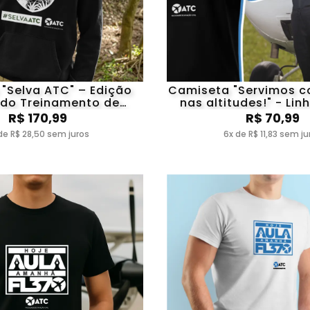
"Selva ATC" – Edição
Camiseta "Servimos c
l do Treinamento de
nas altitudes!" - Lin
Sobrevivência
ATC
R$ 170,99
R$ 70,99
de R$ 28,50 sem juros
6x de R$ 11,83 sem ju