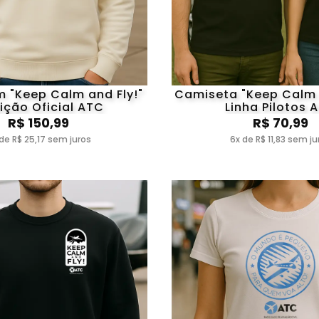
m "Keep Calm and Fly!"
Camiseta "Keep Calm a
ição Oficial ATC
Linha Pilotos 
R$ 150,99
R$ 70,99
de R$ 25,17 sem juros
6x de R$ 11,83 sem ju