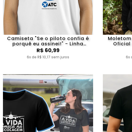
Camiseta "Se o piloto confia é
Moletom 
porquê eu assinei!" - Linha
Oficia
Mecânico ATC
R$ 60,99
6x de R$ 10,17 sem juros
6x 