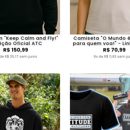
m "Keep Calm and Fly!"
Camiseta "O Mundo 
ição Oficial ATC
para quem voa!" - Lin
ATC
R$ 150,99
R$ 70,99
de R$ 25,17 sem juros
6x de R$ 11,83 sem ju