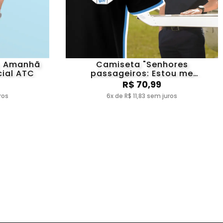
a, Amanhã
Camiseta "Senhores
cial ATC
passageiros: Estou me
formando!" - Linha Pilotos ATC
R$ 70,99
ros
6x de R$ 11,83 sem juros