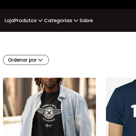
Produtos
Categorias
Loja
Sobre
Camiseta
Piloto
Comissár
Camiseta Algodão Peruano
incompleto
Bri
Ordenar por