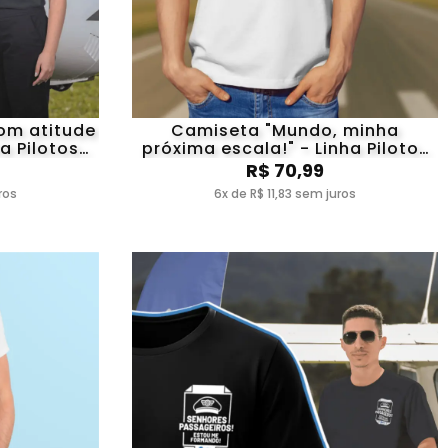
om atitude
Camiseta "Mundo, minha
ha Pilotos
próxima escala!" - Linha Pilotos
ATC
R$ 70,99
ros
6x de R$ 11,83 sem juros