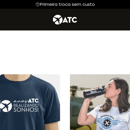
Primeira troca sem custo
io de Voo
Hoodie Moletom
Linha Oficial ATC
Suéter Moletom
Mecânico
stow